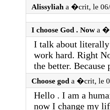
Alissyliah
a �crit, le 0
I choose God . Now
a �c
I talk about literal
work hard. Right No
the better. Because 
Choose god
a �crit, le
Hello . I am a huma
now I change my life