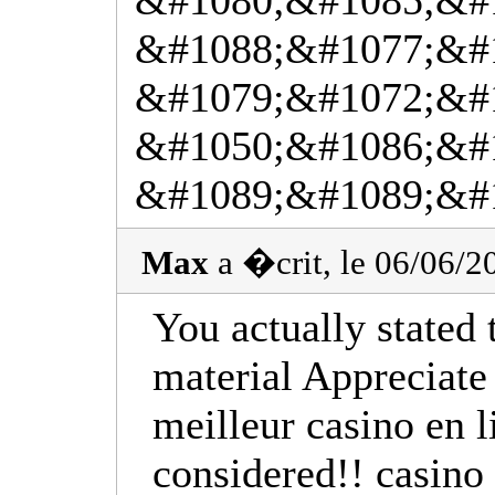
&#1080;&#1085;&#
&#1088;&#1077;&#
&#1079;&#1072;&#
&#1050;&#1086;&#1
&#1089;&#1089;&#
Max
a �crit, le 06/06/
You actually stated 
material Appreciate 
meilleur casino en l
considered!! casino 