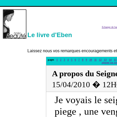
Echange de ba
Le livre d'Eben
Laissez nous vos remarques encouragements et c
pages
1
2
3
4
5
6
7
8
9
10
11
12
13
14
15
ajouter un n
A propos du Seign
15/04/2010 � 12H
Je voyais le s
piege , une ve