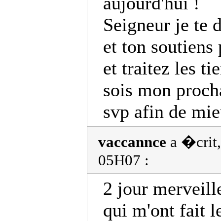
aujourd'hui !
Seigneur je te 
et ton soutiens
et traitez les ti
sois mon procha
svp afin de mie
vaccannce
a �crit
05H07 :
2 jour merveill
qui m'ont fait l