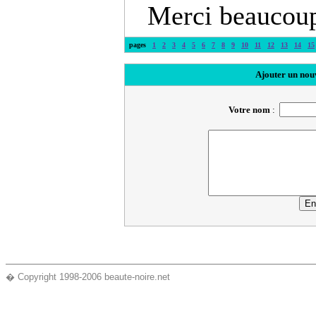
Merci beaucoup
pages
1
2
3
4
5
6
7
8
9
10
11
12
13
14
15
Ajouter un nou
Votre nom
:
� Copyright 1998-2006 beaute-noire.net